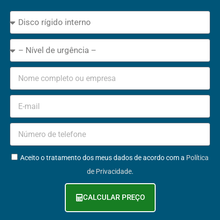
Device
Type
Emergency
Name
Email
Phone
+351
GDPR
Aceito o tratamento dos meus dados de acordo com a
Política
de Privacidade
.
CALCULAR PREÇO