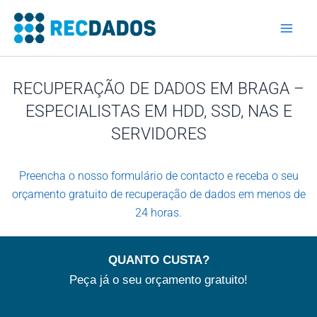
Skip
to
content
RECUPERAÇÃO DE DADOS EM BRAGA –
ESPECIALISTAS EM HDD, SSD, NAS E
SERVIDORES
Preencha o nosso formulário de contacto e receba o seu
orçamento gratuito de recuperação de dados em menos de
24 horas.
QUANTO CUSTA?
Peça já o seu orçamento gratuito!