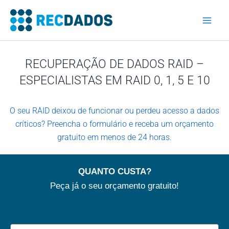
Skip
to
content
RECUPERAÇÃO DE DADOS RAID –
ESPECIALISTAS EM RAID 0, 1, 5 E 10
O seu RAID deixou de funcionar ou perdeu acesso a dados
críticos? Preencha o formulário e receba um orçamento
gratuito em menos de 24 horas.
QUANTO CUSTA?
Peça já o seu orçamento gratuito!
Device